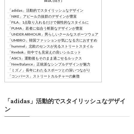
目次
[
隠す
]
「adidas」活動的でスタイリッシュなデザイン
「NIKE」アピール力抜群のデザインが豊富
「FILA」1点取り入れるだけで個性的なスタイルに
「PUMA」若者に似合う斬新なデザインが豊富
「UNDER ARMOUR」男らしいクールなスポーツウェア
「UMBRO」韓国ファッションが気になる方におすすめ
「hummel」北欧のセンスが光るストリートスタイル
「Reebok」街中でも見栄えの良いシルエット
「ASICS」運動後もそのまま過ごせるルックス
「New Balance」正統派なシンプルデザインが魅力
「ミズノ」長年にわたるスポーツとの深いつながり
「コンバース」ストリートカルチャーの象徴
「adidas」活動的でスタイリッシュなデザイ
ン