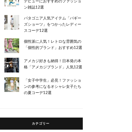
デビューにおすすめのファッショ
ン雑誌12選
パタゴニア人気アイテム「バギー
ズショーツ」をつかったレディー
スコーデ12選
個性派に人気！レトロな雰囲気の
「個性的ブランド」おすすめ12選
アメカジ好きも納得！日本発の本
格「アメカジブランド」人気12選
「女子中学生」必見！ファッショ
ンの参考になるオシャレ女子たち
の夏コーデ12選
カテゴリー