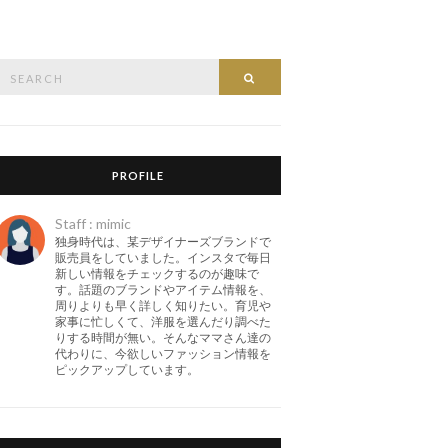
Search
Search
or:
PROFILE
Staff : mimic
独身時代は、某デザイナーズブランドで
販売員をしていました。インスタで毎日
新しい情報をチェックするのが趣味で
す。話題のブランドやアイテム情報を、
周りよりも早く詳しく知りたい。育児や
家事に忙しくて、洋服を選んだり調べた
りする時間が無い。そんなママさん達の
代わりに、今欲しいファッション情報を
ピックアップしています。