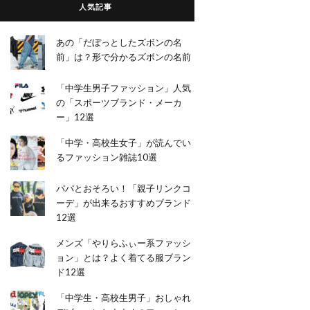
人気記事
あの「だぼっとしたズボンの名
前」は？形で分かるズボンの名前
「中学生男子ファッション」人気
の「スポーツブランド・メーカ
ー」12選
「中学・高校生女子」が読んでい
るファッション雑誌10選
パパとおそろい！「親子リンクコ
ーデ」が出来るおすすめブランド
12選
メンズ「やりらふぃー系ファッシ
ョン」とは？よく着てる服ブラン
ド12選
「中学生・高校生男子」おしゃれ