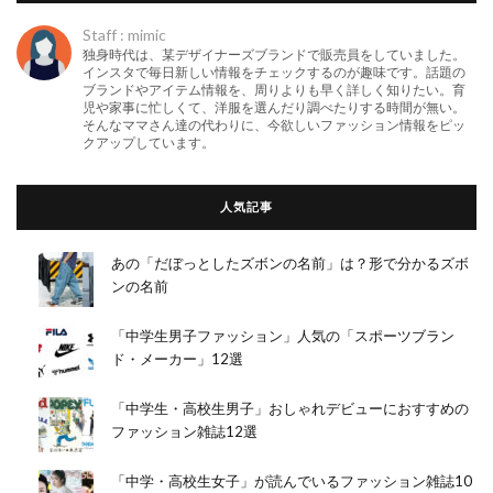
Staff : mimic
独身時代は、某デザイナーズブランドで販売員をしていました。
インスタで毎日新しい情報をチェックするのが趣味です。話題の
ブランドやアイテム情報を、周りよりも早く詳しく知りたい。育
児や家事に忙しくて、洋服を選んだり調べたりする時間が無い。
そんなママさん達の代わりに、今欲しいファッション情報をピッ
クアップしています。
人気記事
あの「だぼっとしたズボンの名前」は？形で分かるズボ
ンの名前
「中学生男子ファッション」人気の「スポーツブラン
ド・メーカー」12選
「中学生・高校生男子」おしゃれデビューにおすすめの
ファッション雑誌12選
「中学・高校生女子」が読んでいるファッション雑誌10