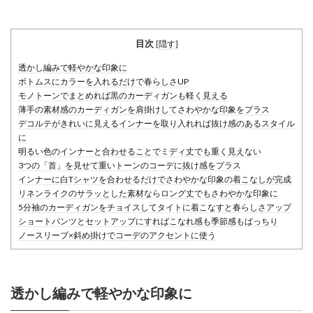
目次
[
隠す
]
透かし編みで軽やかな印象に
ボトムスにカラーを入れるだけで春らしさUP
モノトーンでまとめれば黒のカーディガンも軽く見える
薄手の素材感のカーディガンを肩掛けしてさわやかな印象をプラス
デコルテがきれいに見えるインナーを取り入れれば抜け感のあるスタイル
に
明るい色のインナーと合わせることでミディ丈でも重く見えない
3つの「首」を見せて重いトーンのコーデに抜け感をプラス
インナーに白Tシャツを合わせるだけでさわやかな印象の着こなしが完成
リネンライクのサラッとした素材ならロング丈でもさわやかな印象に
5分袖のカーディガンをチョイスしてタイトに着こなすと春らしさアップ
ショートパンツとセットアップにすればこなれ感も季節感もばっちり
ノースリーブ×斜め掛けでコーデのアクセントに使う
透かし編みで軽やかな印象に