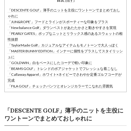
目次
[
隠す
]
「DESCENTE GOLF」薄手のニットを主役にワントーンでまとめておし
ゃれに
「JUN&ROPE’」フードとラインがスポーティーな印象をプラス
「New balance Golf」ダウンベストがあたたかさと動きやすさを実現
「PEARLY GATES」ポップなニットとリラックス感のあるスウェットの相
性抜群
「TaylorMade Golf」カジュアルなアイテムもモノトーンで大人っぽく
「MASTER BUNNY EDITION」インナーに個性をプラスしてスタイリッシ
ュに
「GOLDWIN」白をベースにしたコーデで軽い印象に
「BEAMS GOLF」トレンドのボアジャケットでフレッシュな着こなし
「Callaway Apparel」ホワイト×ネイビーでさわやか定番ゴルフコーデが
完成
「FILA GOLF」チェックパンツとオレンジカラーでこなれた雰囲気
「DESCENTE GOLF」薄手のニットを主役に
ワントーンでまとめておしゃれに