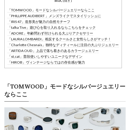
目次
[
隠す
]
「TOMWOOD」モードなシルバージュエリーならここ
「PHILLIPPE AUDIBERT 」メンズライクでスタイリッシュに
「IRIS 47」造形美が魅力の自然モチーフ
「talka Tive」遊び心を取り入れるならこちらをチェック
「ADORE」年齢問わず付けられる大ぶりアクセサリー
「LAURA LOMBARDI」相反するクールさと女性らしさがマッチ！
「Charlotte Chesnais」独特なディティールに注目の大ぶりジュエリー
「ARTIDA OUD」上品で落ち着きのあるカラージュエリー
「st,cat」普段使いしやすいユニークなデザイン
「HIROB」ヴィンテージならではの存在感が魅力
「TOMWOOD」モードなシルバージュエリー
ならここ