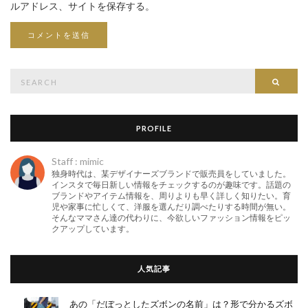
ルアドレス、サイトを保存する。
Search
Searc
for:
PROFILE
Staff : mimic
独身時代は、某デザイナーズブランドで販売員をしていました。
インスタで毎日新しい情報をチェックするのが趣味です。話題の
ブランドやアイテム情報を、周りよりも早く詳しく知りたい。育
児や家事に忙しくて、洋服を選んだり調べたりする時間が無い。
そんなママさん達の代わりに、今欲しいファッション情報をピッ
クアップしています。
人気記事
あの「だぼっとしたズボンの名前」は？形で分かるズボ