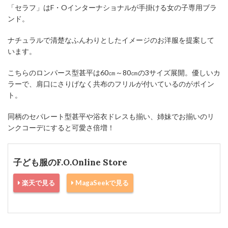
「セラフ」はF・Oインターナショナルが手掛ける女の子専用ブラ
ンド。
ナチュラルで清楚なふんわりとしたイメージのお洋服を提案して
います。
こちらのロンパース型甚平は60㎝～80㎝の3サイズ展開。優しいカ
ラーで、肩口にさりげなく共布のフリルが付いているのがポイン
ト。
同柄のセパレート型甚平や浴衣ドレスも揃い、姉妹でお揃いのリ
ンクコーデにすると可愛さ倍増！
子ども服のF.O.Online Store
楽天で見る
MagaSeekで見る