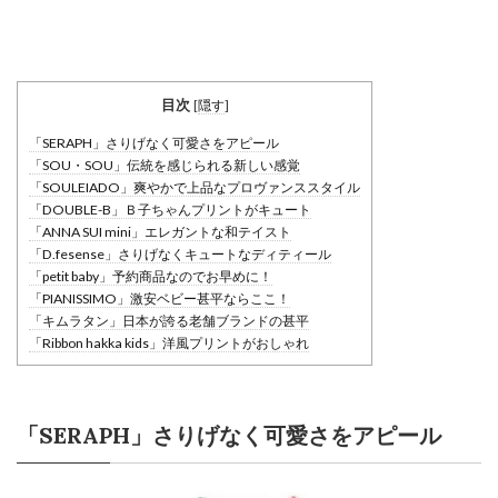
目次
[
隠す
]
「SERAPH」さりげなく可愛さをアピール
「SOU・SOU」伝統を感じられる新しい感覚
「SOULEIADO」爽やかで上品なプロヴァンススタイル
「DOUBLE-B」Ｂ子ちゃんプリントがキュート
「ANNA SUI mini」エレガントな和テイスト
「D.fesense」さりげなくキュートなディティール
「petit baby」予約商品なのでお早めに！
「PIANISSIMO」激安ベビー甚平ならここ！
「キムラタン」日本が誇る老舗ブランドの甚平
「Ribbon hakka kids」洋風プリントがおしゃれ
「SERAPH」さりげなく可愛さをアピール