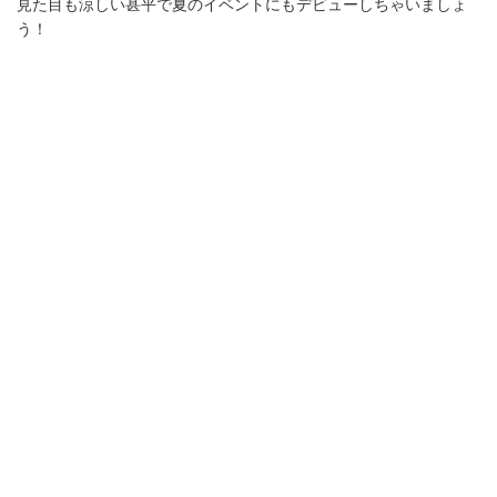
見た目も涼しい甚平で夏のイベントにもデビューしちゃいましょ
う！