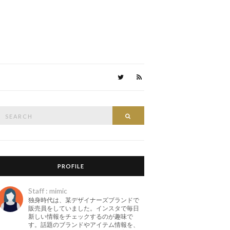
Search
Search
or:
PROFILE
Staff : mimic
独身時代は、某デザイナーズブランドで
販売員をしていました。インスタで毎日
新しい情報をチェックするのが趣味で
す。話題のブランドやアイテム情報を、