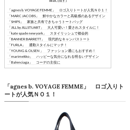
目次
[
隠す
]
「agnes b. VOYAGE FEMME」 ロゴ入りトートが人気ＮＯ１！
「MARC JACOBS」 鮮やかなカラーと高級感のあるデザイン
「SHIPS」 家族と共有できちゃうトートバッグ
「JILL by JILLSTUART」 大人可愛い！愛されスタイルに！
「kate spade new york」 スタイリッシュで都会的
「BANNER BARRETT」 現代的なキャンバストート
「FURLA」 通勤スタイルにマッチ！
「YOUNG & OLSEN 」 ファッション通にもおすすめ！
「marimekko」 ハッピーな気分になれる明るいデザイン
「Balenciaga」 コーデの主役に
「agnes b. VOYAGE FEMME」 ロゴ入りト
ートが人気ＮＯ１！