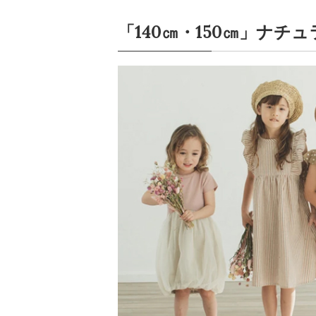
「140㎝・150㎝」ナ