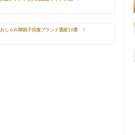
たおしゃれ韓国子供服ブランド通販10選
na
terest
共
有