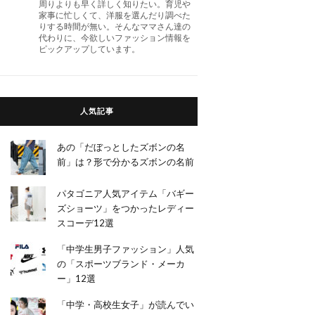
周りよりも早く詳しく知りたい。育児や
家事に忙しくて、洋服を選んだり調べた
りする時間が無い。そんなママさん達の
代わりに、今欲しいファッション情報を
ピックアップしています。
人気記事
あの「だぼっとしたズボンの名
前」は？形で分かるズボンの名前
パタゴニア人気アイテム「バギー
ズショーツ」をつかったレディー
スコーデ12選
「中学生男子ファッション」人気
の「スポーツブランド・メーカ
ー」12選
「中学・高校生女子」が読んでい