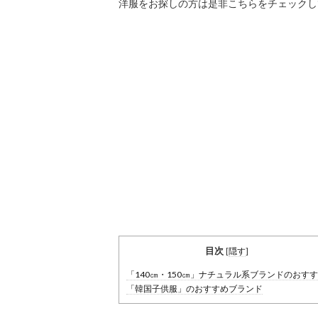
洋服をお探しの方は是非こちらをチェックし
目次
[
隠す
]
「140㎝・150㎝」ナチュラル系ブランドのおす
「韓国子供服」のおすすめブランド