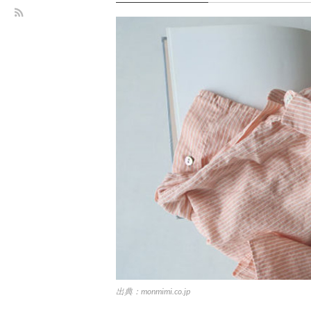
出典：monmimi.co.jp