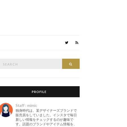
Search
Search
or:
PROFILE
Staff : mimic
独身時代は、某デザイナーズブランドで
販売員をしていました。インスタで毎日
新しい情報をチェックするのが趣味で
す。話題のブランドやアイテム情報を、