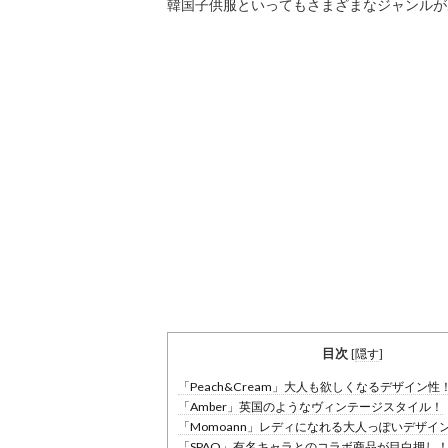
韓国子供服といってもさまざまなジャンルが
目次
[
隠す
]
「Peach&Cream」大人も欲しくなるデザイン性
「Amber」英国のようなヴィンテージスタイル！
「Momoann」レディになれる大人っぽいデザイ
「SPAO」有名キャラとのコラボ商品が目白押し