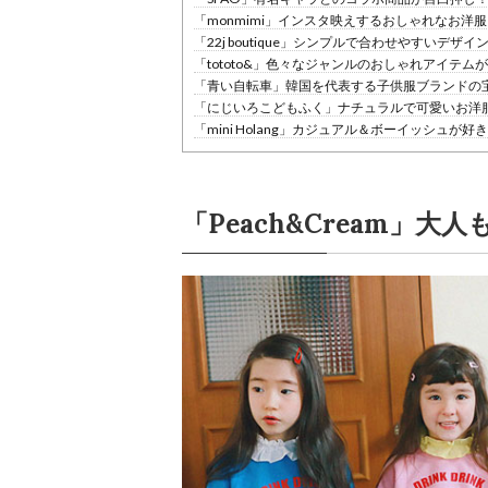
「monmimi」インスタ映えするおしゃれなお洋
「22j boutique」シンプルで合わせやすいデザ
「tototo&」色々なジャンルのおしゃれアイテム
「青い自転車」韓国を代表する子供服ブランドの
「にじいろこどもふく」ナチュラルで可愛いお洋
「mini Holang」カジュアル＆ボーイッシュが
「Peach&Cream」