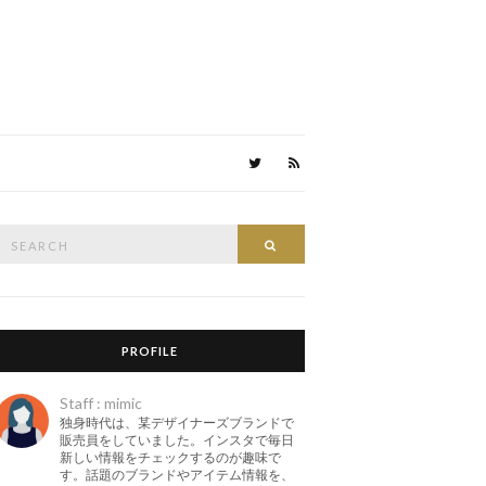
Search
Search
or:
PROFILE
Staff : mimic
独身時代は、某デザイナーズブランドで
販売員をしていました。インスタで毎日
新しい情報をチェックするのが趣味で
す。話題のブランドやアイテム情報を、