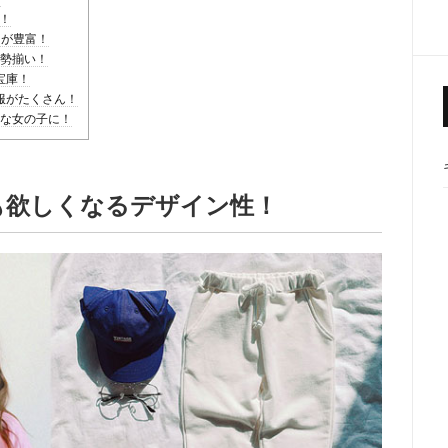
服！
インが豊富！
が勢揃い！
宝庫！
服がたくさん！
好きな女の子に！
大人も欲しくなるデザイン性！