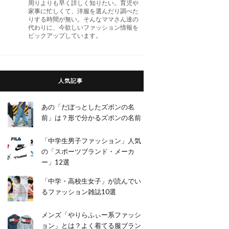
周りよりも早く詳しく知りたい。育児や
家事に忙しくて、洋服を選んだり調べた
りする時間が無い。そんなママさん達の
代わりに、今欲しいファッション情報を
ピックアップしています。
人気記事
あの「だぼっとしたズボンの名
前」は？形で分かるズボンの名前
「中学生男子ファッション」人気
の「スポーツブランド・メーカ
ー」12選
「中学・高校生女子」が読んでい
るファッション雑誌10選
メンズ「やりらふぃー系ファッシ
ョン」とは？よく着てる服ブラン