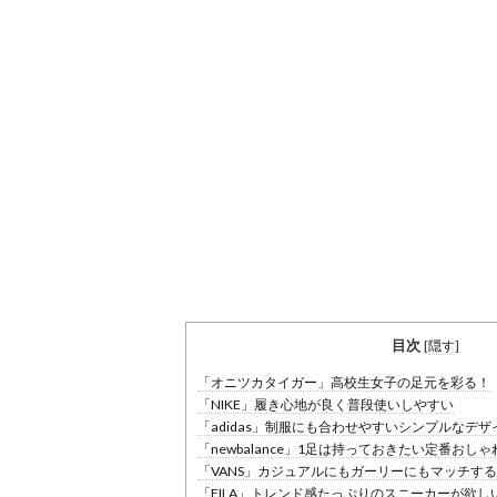
目次
[
隠す
]
「オニツカタイガー」高校生女子の足元を彩る！
「NIKE」履き心地が良く普段使いしやすい
「adidas」制服にも合わせやすいシンプルなデ
「newbalance」1足は持っておきたい定番おし
「VANS」カジュアルにもガーリーにもマッチす
「FILA」トレンド感たっぷりのスニーカーが欲