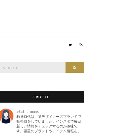
Search
Search
or:
PROFILE
Staff : mimic
独身時代は、某デザイナーズブランドで
販売員をしていました。インスタで毎日
新しい情報をチェックするのが趣味で
す。話題のブランドやアイテム情報を、