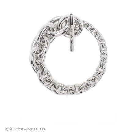
出典：https://shop.r10s.jp