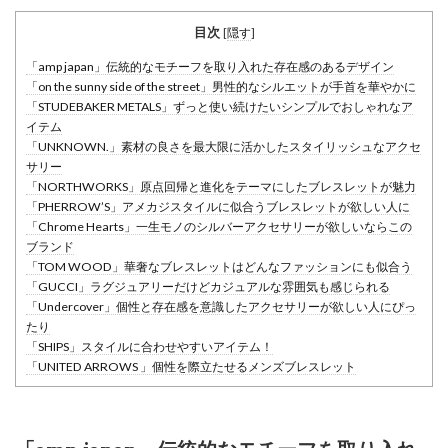
目次
[
隠す
]
「amp japan」伝統的なモチーフを取り入れた存在感のあるデザイン
「on the sunny side of the street」男性的なシルエットが手首を華やかに
「STUDEBAKER METALS」ずっと使い続けたいシンプルでおしゃれなア
イテム
「UNKNOWN.」素材の良さを最大限に活かしたスタイリッシュなアクセ
サリー
「NORTHWORKS」原点回帰と進化をテーマにしたブレスレットが魅力
「PHERROW’S」アメカジスタイルに似合うブレスレットが欲しい人に
「Chrome Hearts」一生モノのシルバーアクセサリーが欲しいならこの
ブランド
「TOM WOOD」華奢なブレスレットはどんなファッションにも似合う
「GUCCI」ラグジュアリーだけどカジュアルな雰囲気も感じられる
「Undercover」個性と存在感を意識したアクセサリーが欲しい人にぴっ
たり
「SHIPS」スタイルに合わせやすいアイテム！
「UNITED ARROWS 」個性を際立たせるメンズブレスレット