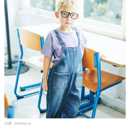
出典：branshes.jp