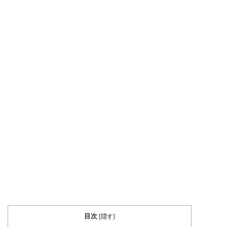
目次
[
隠す
]