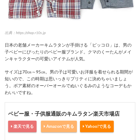
出典：https://shop.r10s.jp
日本の老舗メーカーキムラタンが手掛ける「ピッコロ」は、男の
子ベビーにぴったりのベビー服ブランド。クマのくーたんがメイ
ンキャラクターの可愛いアイテムが人気。
サイズは70㎝～95㎝。男の子は可愛いお洋服を着せられる期間が
短いので、この時期は思いっきりプリティに決めちゃいましょ
う。ボア素材のオーバーオールでぬいぐるみのようなコーデもか
わいいですね。
ベビー服・子供服通販のキムラタン楽天市場店
楽天で見る
Amazonで見る
Yahoo!で見る