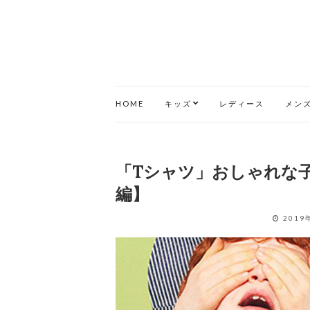
HOME
キッズ
レディース
メン
「Tシャツ」おしゃれな子
編】
2019