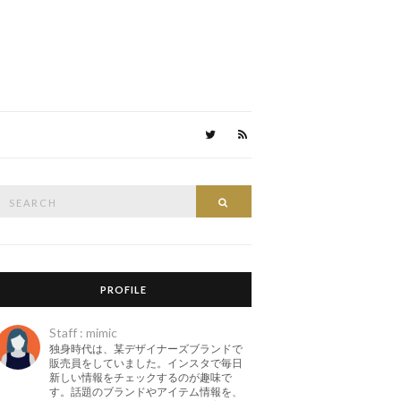
Search
Search
or:
PROFILE
Staff : mimic
独身時代は、某デザイナーズブランドで
販売員をしていました。インスタで毎日
新しい情報をチェックするのが趣味で
す。話題のブランドやアイテム情報を、