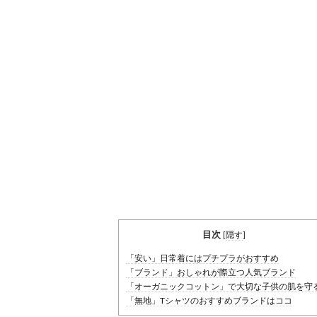
目次
[
隠す
]
「安い」日常着にはプチプラがおすすめ
「ブランド」おしゃれが際立つ人気ブランド
「オーガニックコットン」で大切な子供の肌を守
「無地」Tシャツのおすすめブランドはココ