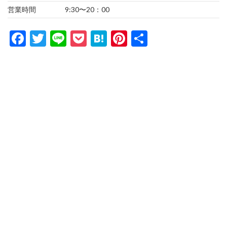
営業時間
9:30〜20：00
Facebook
Twitter
Line
Pocket
Hatena
Pinterest
共
有