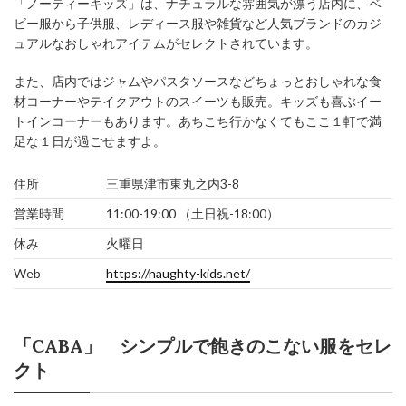
「ノーティーキッズ」は、ナチュラルな雰囲気が漂う店内に、ベ
ビー服から子供服、レディース服や雑貨など人気ブランドのカジ
ュアルなおしゃれアイテムがセレクトされています。
また、店内ではジャムやパスタソースなどちょっとおしゃれな食
材コーナーやテイクアウトのスイーツも販売。キッズも喜ぶイー
トインコーナーもあります。あちこち行かなくてもここ１軒で満
足な１日が過ごせますよ。
住所
三重県津市東丸之内3-8
営業時間
11:00-19:00 （土日祝-18:00）
休み
火曜日
Web
https://naughty-kids.net/
「CABA」 シンプルで飽きのこない服をセレ
クト