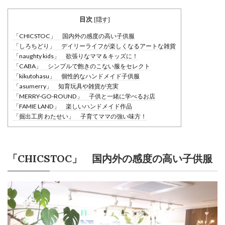
目次
[
隠す
]
「CHICSTOC」 国内外の感度の高い子供服
「しろちどり」 デイリーライフが楽しくなるアートな雑貨
「naughty kids」 欲張りなママ＆キッズに！
「CABA」 シンプルで飽きのこない服をセレクト
「kikutohasu」 個性的なハンドメイド子供服
「asumerry」 知育玩具や雑貨が充実
「MERRY-GO-ROUND」 子供と一緒に学べるお店
「FAMIE LAND」 楽しいハンドメイド作品
「掘出工房 わたせい」 子育てママの強い味方！
「CHICSTOC」 国内外の感度の高い子供服