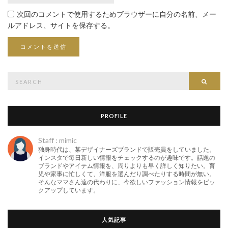
次回のコメントで使用するためブラウザーに自分の名前、メー
ルアドレス、サイトを保存する。
Search
Searc
for:
PROFILE
Staff : mimic
独身時代は、某デザイナーズブランドで販売員をしていました。
インスタで毎日新しい情報をチェックするのが趣味です。話題の
ブランドやアイテム情報を、周りよりも早く詳しく知りたい。育
児や家事に忙しくて、洋服を選んだり調べたりする時間が無い。
そんなママさん達の代わりに、今欲しいファッション情報をピッ
クアップしています。
人気記事