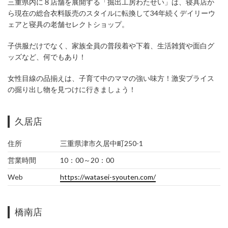
三重県内に８店舗を展開する「掘出工房わたせい」は、寝具店か
ら現在の総合衣料販売のスタイルに転換して34年続くデイリーウ
ェアと寝具の老舗セレクトショップ。
子供服だけでなく、家族全員の普段着や下着、生活雑貨や面白グ
ッズなど、何でもあり！
女性目線の品揃えは、子育て中のママの強い味方！激安プライス
の掘り出し物を見つけに行きましょう！
久居店
住所
三重県津市久居中町250-1
営業時間
10：00～20：00
Web
https://watasei-syouten.com/
橋南店