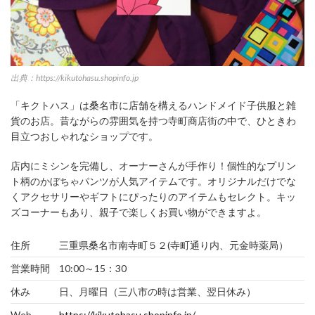
出典：https://kikutohasu.shopinfo.jp
「キクトハス」は桑名市に店舗を構えるハンドメイド子供服と雑
貨のお店。昔ながらの雰囲気を持つ寺町商店街の中で、ひときわ
目立つおしゃれなショップです。
店内にミシンを完備し、オーナーさんが手作り！個性的なプリン
ト柄のかぼちゃパンツが人気アイテムです。オリジナルだけでな
くアクセサリーやギフトにぴったりのアイテムもセレクト。キッ
ズコーナーもあり、親子で楽しくお買い物ができますよ。
住所
三重県桑名市南寺町５２(寺町通り内、元金時薬局）
営業時間
10:00～15：30
休み
日、月曜日（三八市の時は営業、翌日休み）
Web
https://kikutohasu.shopinfo.jp/