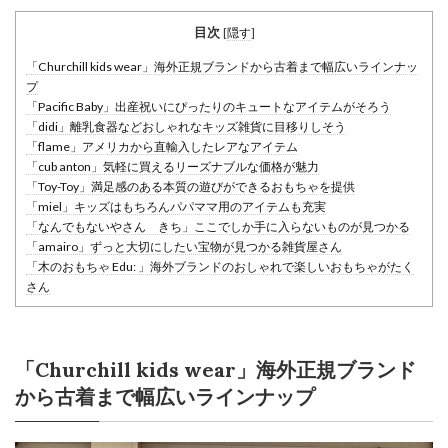
目次
[
隠す
]
「Churchill kids wear」海外正規ブランドから古着まで幅広いラインナッ
プ
「Pacific Baby」出産祝いにぴったりのキュートなアイテムがそろう
「didi」離乳食器などおしゃれなキッズ雑貨に目移りしそう
「flame」アメリカから直輸入したレアなアイテム
「cub anton」気軽に買えるリーズナブルな価格が魅力
「Toy-Toy」満足感のある本質の遊びができるおもちゃを提供
「miel」キッズはもちろんパパママ用のアイテムも充実
「なんでもないやさん きち」ここでしか手に入らないものが見つかる
「amairo」ずっと大切にしたい宝物が見つかる雑貨屋さん
「木のおもちゃ Edu: 」海外ブランドのおしゃれで楽しいおもちゃがたく
さん
「Churchill kids wear」海外正規ブランド
から古着まで幅広いラインナップ