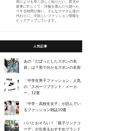
周りよりも早く詳しく知りたい。育児や
家事に忙しくて、洋服を選んだり調べた
りする時間が無い。そんなママさん達の
代わりに、今欲しいファッション情報を
ピックアップしています。
人気記事
あの「だぼっとしたズボンの名
前」は？形で分かるズボンの名前
「中学生男子ファッション」人気
の「スポーツブランド・メーカ
ー」12選
「中学・高校生女子」が読んでい
るファッション雑誌10選
パパとおそろい！「親子リンクコ
ーデ」が出来るおすすめブランド