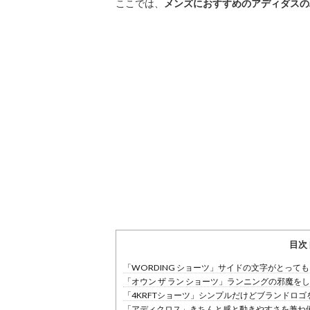
ここでは、
メンズにおすすめのアディダスの
目次
「WORDING ショーツ」サイドの文字がとって
「オウン ザ ラン ショーツ」ランニングの邪魔を
「4KRFTショーツ」シンプルだけどブランドロ
「アディクロス」きちんと感と動きやすさを兼ね