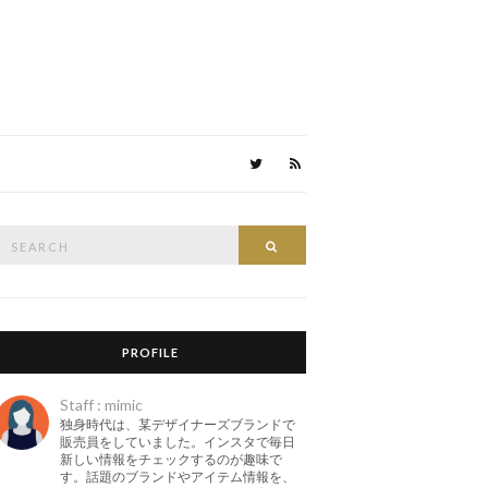
Search
Search
or:
PROFILE
Staff : mimic
独身時代は、某デザイナーズブランドで
販売員をしていました。インスタで毎日
新しい情報をチェックするのが趣味で
す。話題のブランドやアイテム情報を、