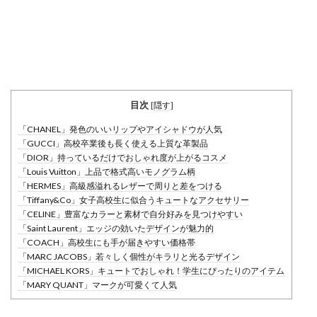
目次
[
隠す
]
「CHANEL」発色のいいリップやアイシャドウが人気
「GUCCI」高校卒業後も長く使える上質な革製品
「DIOR」持っているだけでおしゃれ度が上がるコスメ
「Louis Vuitton」上品で格式高いモノグラム柄
「HERMES」高級感溢れるレザーで周りと差をつける
「Tiffany&Co」女子高校生に似合うキュートなアクセサリー
「CELINE」豊富なカラーと素材で自分好みを見つけやすい
「Saint Laurent」エッジの効いたデザインが魅力的
「COACH」高校生にも手が届きやすい価格帯
「MARC JACOBS」若々しく個性がキラリと光るデザイン
「MICHAEL KORS」キュートでおしゃれ！学生にぴったりのアイテム
「MARY QUANT」マークが可愛くて人気