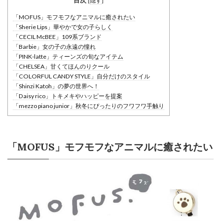
目次
[
隠す
]
「MOFUS」モフモフなアニマルに癒されたい
「Sherie Lips」華やかで女の子らしく
「CECIL McBEE」109系ブランド
「Barbie」女の子の永遠の憧れ
「PINK-latte」ティーンズの旬なアイテム
「CHELSEA」甘くてほんのりクール
「COLORFUL CANDY STYLE」自分だけのスタイル
「Shinzi Katoh」の夢の世界へ！
「Daisy rico」トキメキやハッピーを提案
「mezzo piano junior」秋冬にぴったりのフワフワ手触り
「MOFUS」モフモフなアニマルに癒されたい