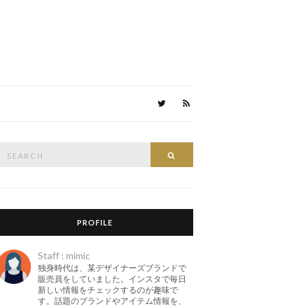
Search
Search
or:
PROFILE
Staff : mimic
独身時代は、某デザイナーズブランドで
販売員をしていました。インスタで毎日
新しい情報をチェックするのが趣味で
す。話題のブランドやアイテム情報を、