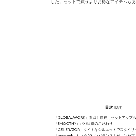
した。セットで買うよりお得なアイテムもあ
目次
[
隠す
]
「GLOBAL WORK」着回し自在！セットアップ
「SMOOTHY」パパ目線のこだわり
「GENERATOR」タイトなシルエットでスタイリ
「maarook」ちょうどいいバランス！がコンセプ