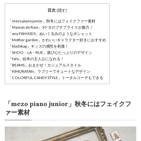
目次
[
隠す
]
「mezo piano junior」秋冬にはフェイクファー素材
「Maison de Ravi」3ケタのプチプライスが魅力！
「any FAM KIDS」ぬいぐるみのようなポシェット
「Mother garden」かわいいキャラクター好きにおすすめ
「kladskap」キッズの感性を刺激！
「SHOO・LA・RUE」遊び心たっぷりのデザイン
「fafa」絵本の主人公になれる！
「BEAMS」おまかせ！カジュアルスタイル
「KIMURATAN」ラブリーでキュートなデザイン
「COLORFUL CANDY STYLE」トータルコーデもできる
「mezo piano junior」秋冬にはフェイクフ
ァー素材