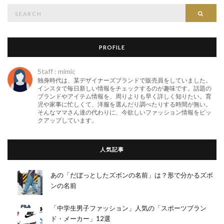
Search
Searc
for:
PROFILE
Staff : mimic
独身時代は、某デザイナーズブランドで販売員をしていました。
インスタで毎日新しい情報をチェックするのが趣味です。話題の
ブランドやアイテム情報を、周りよりも早く詳しく知りたい。育
児や家事に忙しくて、洋服を選んだり調べたりする時間が無い。
そんなママさん達の代わりに、今欲しいファッション情報をピッ
クアップしています。
人気記事
あの「だぼっとしたズボンの名前」は？形で分かるズボ
ンの名前
「中学生男子ファッション」人気の「スポーツブラン
ド・メーカー」12選