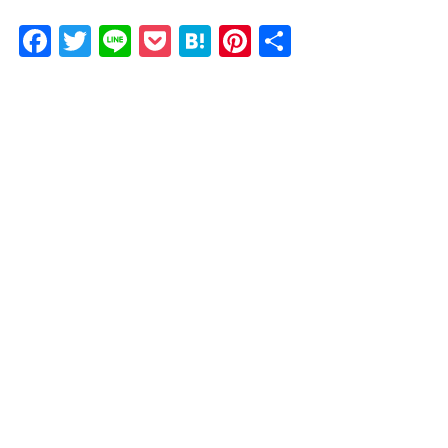
Facebook
Twitter
Line
Pocket
Hatena
Pinterest
共
有