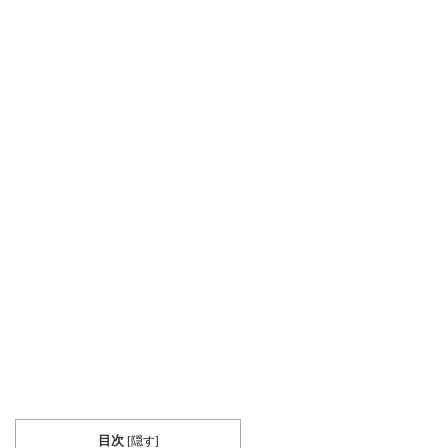
目次
[
隠す
]