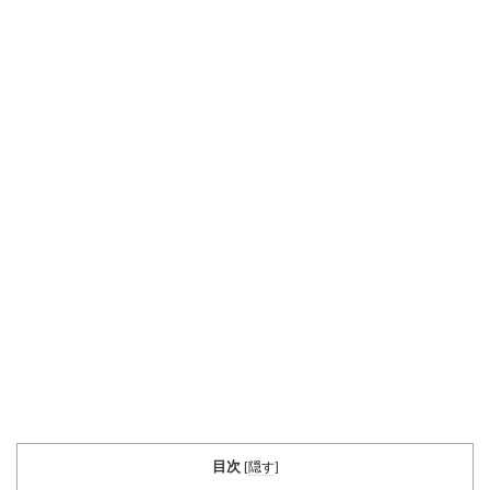
目次
[
隠す
]