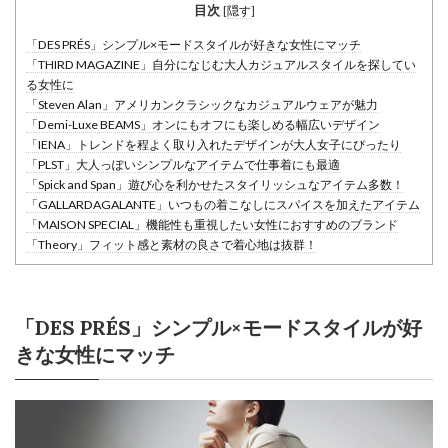
目次
[
隠す
]
「DES PRÉS」シンプル×モードスタイルが好きな女性にマッチ
「THIRD MAGAZINE」自分になじむ大人カジュアルスタイルを探してい
る女性に
「Steven Alan」アメリカンクラシックなカジュアルウェアが魅力
「Demi-Luxe BEAMS」オンにもオフにも楽しめる幅広いデザイン
「IENA」トレンドを程よく取り入れたデザインが大人女子にぴったり
「PLST」大人っぽいシンプルなアイテムで仕事着にも最適
「Spick and Span」遊び心を利かせたスタイリッシュなアイテム多数！
「GALLARDAGALANTE」いつもの着こなしにスパイスを加えたアイテム
「MAISON SPECIAL」機能性も重視したい女性におすすめのブランド
「Theory」フィット感と素材の良さで着心地は抜群！
「DES PRÉS」シンプル×モードスタイルが好
きな女性にマッチ