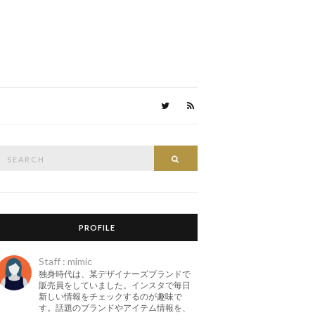
Search
Search
or:
PROFILE
Staff : mimic
独身時代は、某デザイナーズブランドで
販売員をしていました。インスタで毎日
新しい情報をチェックするのが趣味で
す。話題のブランドやアイテム情報を、