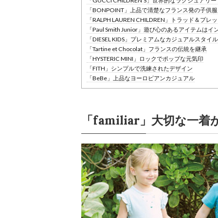
「GUCCI CHILDREN’S」世界的なラグジュアリ
「BONPOINT」上品で清楚なフランス発の子供服
「RALPH LAUREN CHILDREN」トラッド＆プ
「Paul Smith Junior」遊び心のあるアイテムは
「DIESEL KIDS」プレミアムなカジュアルスタイル
「Tartine et Chocolat」フランスの伝統を継承
「HYSTERIC MINI」ロックでポップな元気印
「FITH」シンプルで洗練されたデザイン
「BeBe」上品なヨーロピアンカジュアル
「familiar」大切な