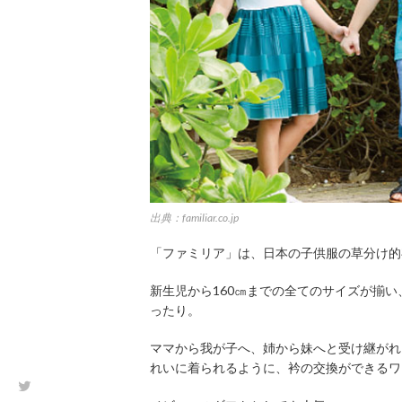
出典：familiar.co.jp
「ファミリア」は、日本の子供服の草分け的
新生児から160㎝までの全てのサイズが揃
ったり。
ママから我が子へ、姉から妹へと受け継がれ
れいに着られるように、衿の交換ができるワ