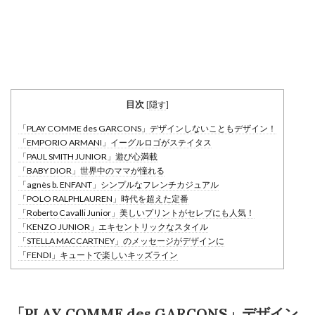
目次
[
隠す
]
「PLAY COMME des GARCONS」デザインしないこともデザイン！
「EMPORIO ARMANI」イーグルロゴがステイタス
「PAUL SMITH JUNIOR」遊び心満載
「BABY DIOR」世界中のママが憧れる
「agnès b. ENFANT」シンプルなフレンチカジュアル
「POLO RALPHLAUREN」時代を超えた定番
「Roberto Cavalli Junior」美しいプリントがセレブにも人気！
「KENZO JUNIOR」エキセントリックなスタイル
「STELLA MACCARTNEY」のメッセージがデザインに
「FENDI」キュートで楽しいキッズライン
「PLAY COMME des GARCONS」デザイン