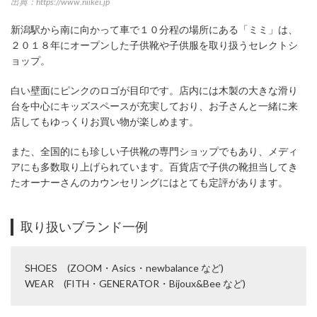
出典：https://www.niikei.jp
新潟駅から南に向かって車で１０分程の場所にある「ミミ」は、
２０１８年にオープンした子供靴や子供服を取り扱うセレクトシ
ョップ。
白い壁面にピンクのロゴが目印です。店内には木製の大きな滑り
台を中心にキッズスペースが充実しており、お子さんと一緒に来
店してもゆっくりお買い物が楽しめます。
また、全国的にも珍しい子供靴の専門ショップでもあり、メディ
アにも多数取り上げられています。百貨店で子供の靴担当してき
たオーナーさんのカウンセリングにはとても定評があります。
取り扱いブランド一例
SHOES (ZOOM・Asics・newbalance など)
WEAR (FITH・GENERATOR・Bijoux&Bee など)