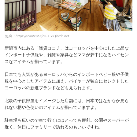
出典：https://scontent-sjc3-1.xx.fbcdn.net
新潟市内にある「雑貨ココチ」はヨーロッパを中心にした上品な
インポート子供服や、雑貨や家具などママが夢中になるハイセン
スなアイテムが揃っています。
日本でも人気があるヨーロッパからのインポートベビー服や子供
服を中心としたアイテムに加え、バイヤーが独自にセレクトした
ヨーロッパの新進ブランドなども見られます。
北欧の子供部屋をイメージした店舗には、日本ではなかなか見ら
れない柄や色使いのアイテムが揃っていますよ。
駐車場も広いので車で行くにはとっても便利。公園やスーパーが
近く、休日にファミリーで訪れるのもいいですね。