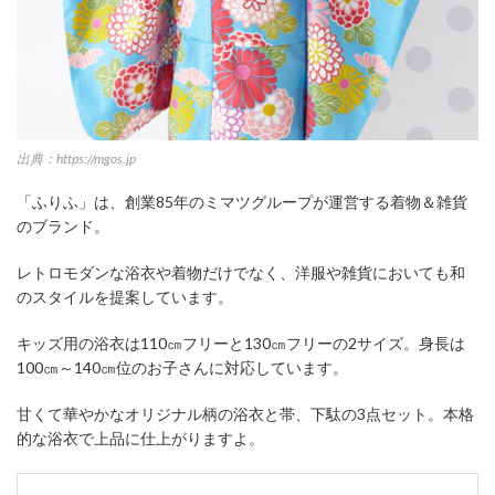
出典：https://mgos.jp
「ふりふ」は、創業85年のミマツグループが運営する着物＆雑貨
のブランド。
レトロモダンな浴衣や着物だけでなく、洋服や雑貨においても和
のスタイルを提案しています。
キッズ用の浴衣は110㎝フリーと130㎝フリーの2サイズ。身長は
100㎝～140㎝位のお子さんに対応しています。
甘くて華やかなオリジナル柄の浴衣と帯、下駄の3点セット。本格
的な浴衣で上品に仕上がりますよ。