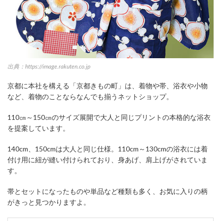
出典：https://image.rakuten.co.jp
京都に本社を構える「京都きもの町」は、着物や帯、浴衣や小物
など、着物のことならなんでも揃うネットショップ。
110㎝～150㎝のサイズ展開で大人と同じプリントの本格的な浴衣
を提案しています。
140cm、150cmは大人と同じ仕様。110cm～130cmの浴衣には着
付け用に紐が縫い付けられており、身あげ、肩上げがされていま
す。
帯とセットになったものや単品など種類も多く、お気に入りの柄
がきっと見つかりますよ。