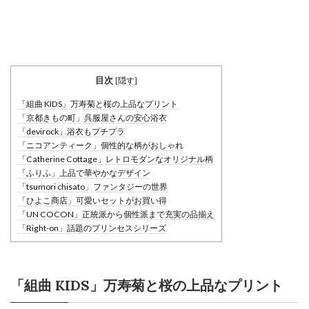
目次
[
隠す
]
「組曲 KIDS」万寿菊と桜の上品なプリント
「京都きもの町」呉服屋さんの安心浴衣
「devirock」浴衣もプチプラ
「ニコアンティーク」個性的な柄がおしゃれ
「Catherine Cottage」レトロモダンなオリジナル柄
「ふりふ」上品で華やかなデザイン
「tsumori chisato」ファンタジーの世界
「ひよこ商店」可愛いセットがお買い得
「UN COCON」正統派から個性派まで充実の品揃え
「Right-on」話題のプリンセスシリーズ
「組曲 KIDS」万寿菊と桜の上品なプリント