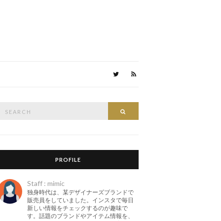
Search
Search
or:
PROFILE
Staff : mimic
独身時代は、某デザイナーズブランドで
販売員をしていました。インスタで毎日
新しい情報をチェックするのが趣味で
す。話題のブランドやアイテム情報を、