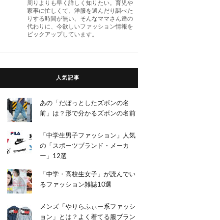
周りよりも早く詳しく知りたい。育児や
家事に忙しくて、洋服を選んだり調べた
りする時間が無い。そんなママさん達の
代わりに、今欲しいファッション情報を
ピックアップしています。
人気記事
あの「だぼっとしたズボンの名
前」は？形で分かるズボンの名前
「中学生男子ファッション」人気
の「スポーツブランド・メーカ
ー」12選
「中学・高校生女子」が読んでい
るファッション雑誌10選
メンズ「やりらふぃー系ファッシ
ョン」とは？よく着てる服ブラン