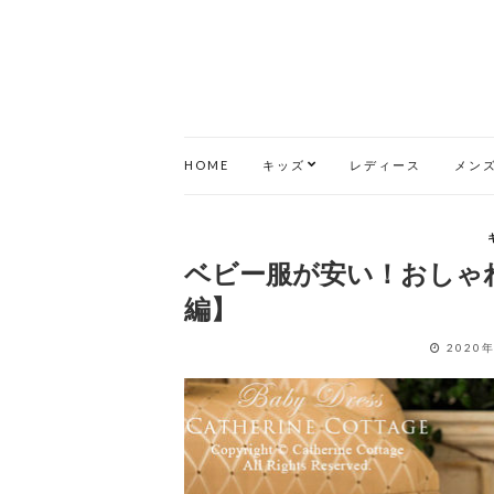
HOME
キッズ
レディース
メン
ベビー服が安い！おしゃれ
編】
2020